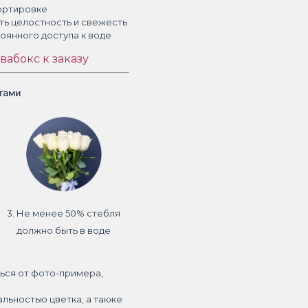
ортировке
ть целостность и свежесть
тоянного доступа к воде
вабокс к заказу
етами
3. Не менее 50% стебля
должно быть в воде
ься от фото-примера,
альностью цветка, а также