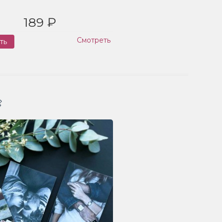
189 ₽
Смотреть
ть
Заказ
