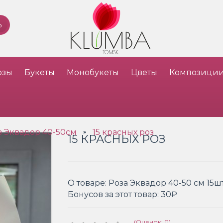
озы
Букеты
Монобукеты
Цветы
Композици
з Эквадор 40-50см
15 красных роз
»
15 КРАСНЫХ РОЗ
О товаре:
Роза Эквадор 40-50 см 15ш
Бонусов за этот товар:
30₽
(Оценок: 0)