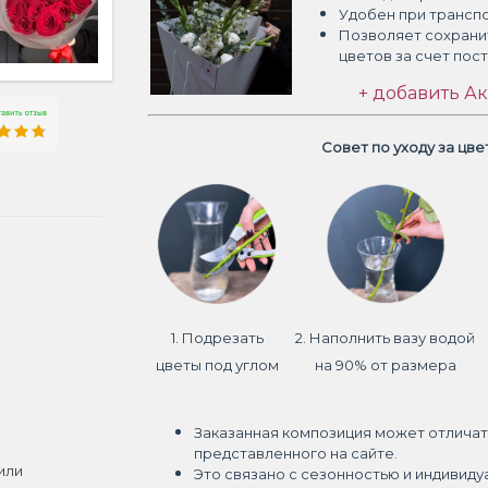
Удобен при трансп
Позволяет сохрани
цветов
за счет пос
+ добавить Ак
Совет по уходу за цв
1. Подрезать
2. Наполнить вазу водой
цветы под углом
на 90% от размера
Заказанная композиция может отличат
представленного на сайте.
или
Это связано с сезонностью и индивиду