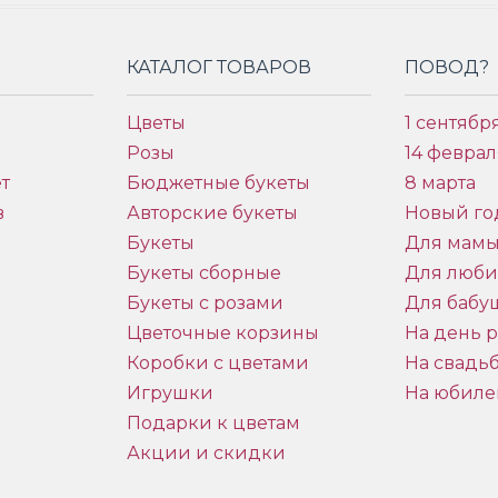
КАТАЛОГ ТОВАРОВ
ПОВОД?
Цветы
1 сентябр
Розы
14 феврал
т
Бюджетные букеты
8 марта
в
Авторские букеты
Новый го
Букеты
Для мам
Букеты сборные
Для люб
Букеты с розами
Для бабу
и
Цветочные корзины
На день 
Коробки с цветами
На свадь
Игрушки
На юбиле
Подарки к цветам
Акции и скидки