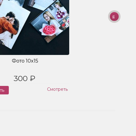
Фото 10x15
300 ₽
Смотреть
ть
Заказ