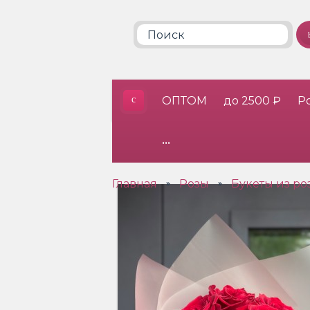
ОПТОМ
до 2500 ₽
Р
•••
Главная
Розы
Букеты из ро
»
»