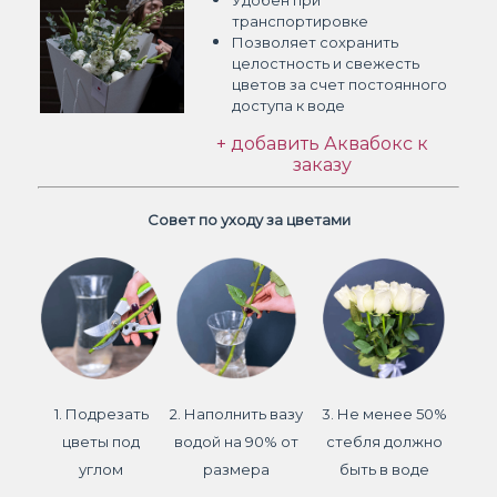
Удобен при
транспортировке
Позволяет сохранить
целостность и свежесть
цветов
за счет постоянного
доступа к воде
+ добавить Аквабокс к
заказу
Совет по уходу за цветами
1. Подрезать
2. Наполнить вазу
3. Не менее 50%
цветы под
водой на 90% от
стебля должно
углом
размера
быть в воде