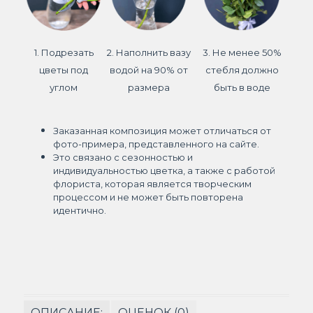
1. Подрезать
2. Наполнить вазу
3. Не менее 50%
цветы под
водой на 90% от
стебля должно
углом
размера
быть в воде
Заказанная композиция может отличаться от
фото-примера, представленного на сайте.
Это связано с сезонностью и
индивидуальностью цветка, а также с работой
флориста, которая является творческим
процессом и не может быть повторена
идентично.
ОПИСАНИЕ:
ОЦЕНОК (0)