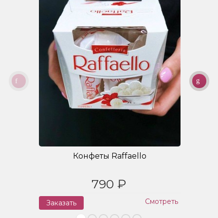
Конфеты Raffaello
790 ₽
Смотреть
Заказать
З