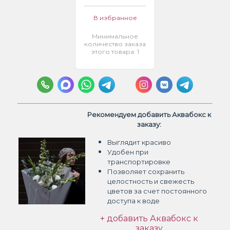
В избранное
Минимальное
количество заказа
этого товара: 1
Рекомендуем добавить Аквабокс к
заказу:
Выглядит красиво
Удобен при
транспортировке
Позволяет сохранить
целостность и свежесть
цветов
за счет постоянного
доступа к воде
+ добавить Аквабокс к
заказу