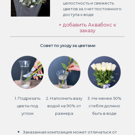
целостность и свежесть
цветов
за счет постоянного
доступа к воде
+ добавить Аквабокс к
заказу
Совет по уходу за цветами
1. Подрезать
2. Наполнить вазу
3. Не менее 50%
цветы под
водой на 90% от
стебля должно
углом
размера
быть в воде
Заказанная композиция может отличаться от