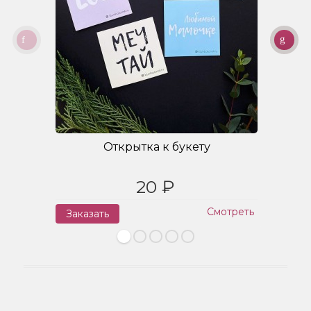
Открытка к букету
20 ₽
Смотреть
Заказать
З