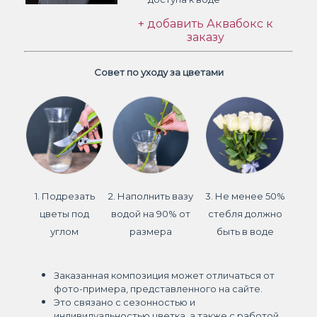
+ добавить Аквабокс к
заказу
Совет по уходу за цветами
1. Подрезать
2. Наполнить вазу
3. Не менее 50%
цветы под
водой на 90% от
стебля должно
углом
размера
быть в воде
Заказанная композиция может отличаться от
фото-примера, представленного на сайте.
Это связано с сезонностью и
индивидуальностью цветка, а также с работой