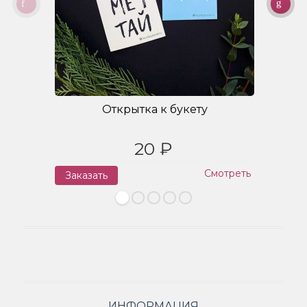
Открытка к букету
20 ₽
Смотреть
Заказать
З
ИНФОРМАЦИЯ