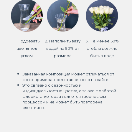
1. Подрезать
2. Наполнить вазу
3. Не менее 50%
цветы под
водой на 90% от
стебля должно
углом
размера
быть в воде
Заказанная композиция может отличаться от
фото-примера, представленного на сайте.
Это связано с сезонностью и
индивидуальностью цветка, а также с работой
флориста, которая является творческим
процессом и не может быть повторена
идентично.