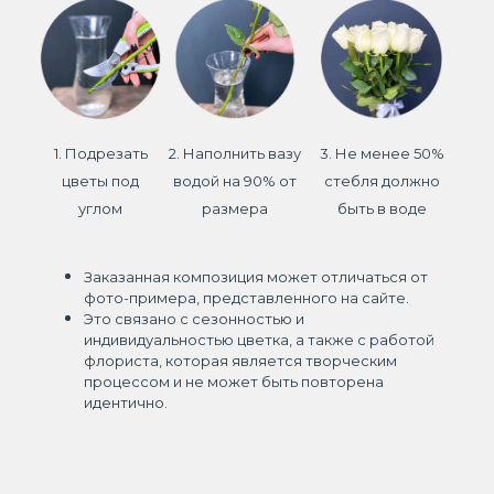
1. Подрезать
2. Наполнить вазу
3. Не менее 50%
цветы под
водой на 90% от
стебля должно
углом
размера
быть в воде
Заказанная композиция может отличаться от
фото-примера, представленного на сайте.
Это связано с сезонностью и
индивидуальностью цветка, а также с работой
флориста, которая является творческим
процессом и не может быть повторена
идентично.