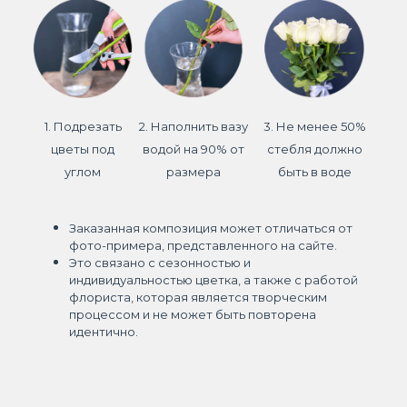
1. Подрезать
2. Наполнить вазу
3. Не менее 50%
цветы под
водой на 90% от
стебля должно
углом
размера
быть в воде
Заказанная композиция может отличаться от
фото-примера, представленного на сайте.
Это связано с сезонностью и
индивидуальностью цветка, а также с работой
флориста, которая является творческим
процессом и не может быть повторена
идентично.