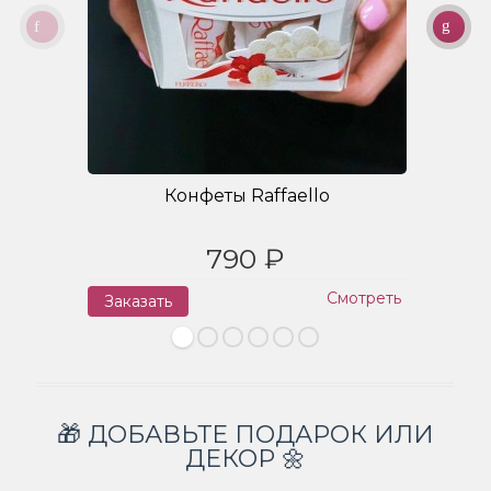
Конфеты Raffaello
790 ₽
Смотреть
Заказать
З
🎁 ДОБАВЬТЕ ПОДАРОК ИЛИ
ДЕКОР 🌼