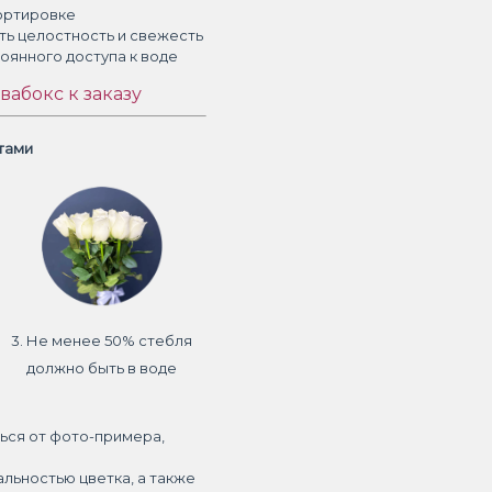
ортировке
ть целостность и свежесть
тоянного доступа к воде
вабокс к заказу
етами
3. Не менее 50% стебля
должно быть в воде
ься от фото-примера,
альностью цветка, а также