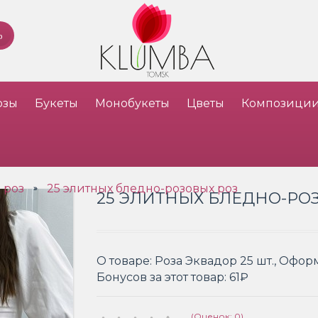
озы
Букеты
Монобукеты
Цветы
Композици
 роз
25 элитных бледно-розовых роз
»
25 ЭЛИТНЫХ БЛЕДНО-РО
О товаре:
Роза Эквадор 25 шт., Офо
Бонусов за этот товар:
61₽
(Оценок: 0)