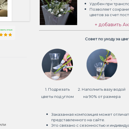
Удобен при трансп
Позволяет сохрани
цветов
за счет пос
+ добавить Ак
Совет по уходу за цв
1. Подрезать
2. Наполнить вазу водой
цветы под углом
на 90% от размера
Заказанная композиция может отличат
представленного на сайте.
или
Это связано с сезонностью и индивиду