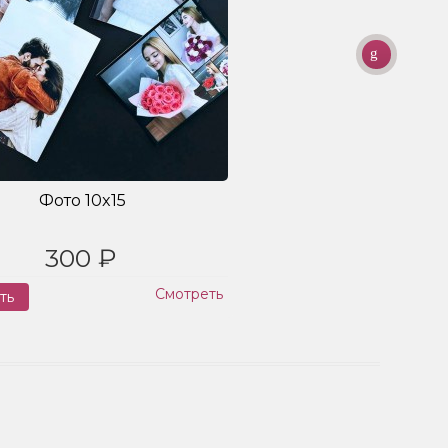
Фото 10x15
300 ₽
Смотреть
ть
Заказ