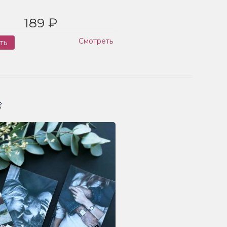
189 ₽
Смотреть
ть
Заказ
