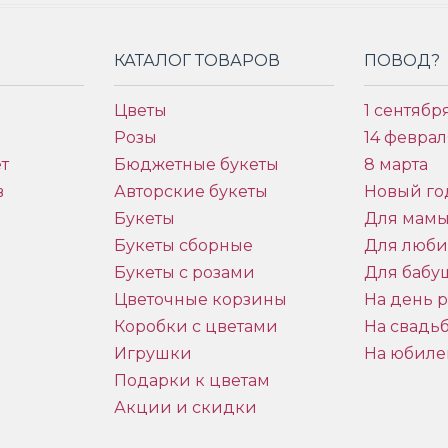
КАТАЛОГ ТОВАРОВ
ПОВОД?
Цветы
1 сентябр
Розы
14 феврал
т
Бюджетные букеты
8 марта
в
Авторские букеты
Новый го
Букеты
Для мам
Букеты сборные
Для люб
Букеты с розами
Для бабу
и
Цветочные корзины
На день 
Коробки с цветами
На свадь
Игрушки
На юбиле
Подарки к цветам
Акции и скидки