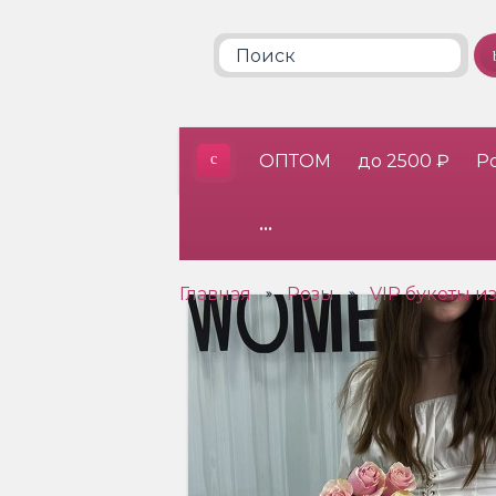
ОПТОМ
до 2500 ₽
Р
•••
Главная
Розы
VIP букеты из
»
»