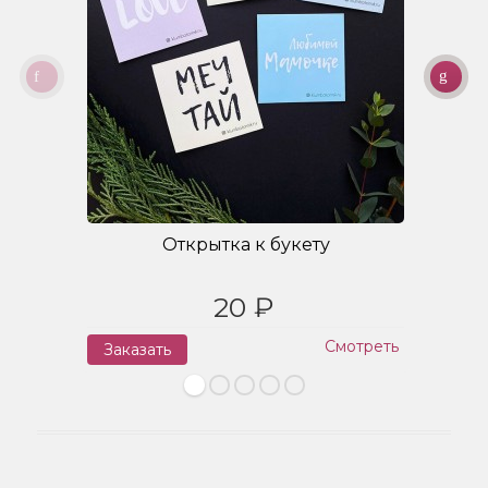
Открытка к букету
20 ₽
Смотреть
Заказать
З