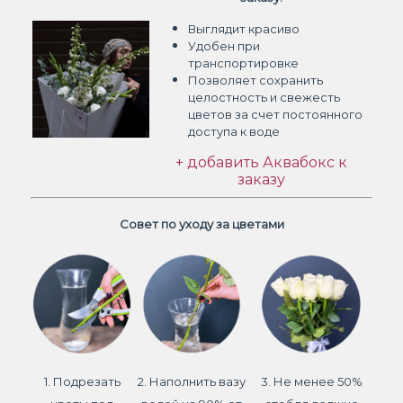
Выглядит красиво
Удобен при
транспортировке
Позволяет сохранить
целостность и свежесть
цветов
за счет постоянного
доступа к воде
+ добавить Аквабокс к
заказу
Совет по уходу за цветами
1. Подрезать
2. Наполнить вазу
3. Не менее 50%