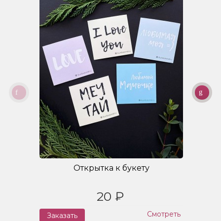
Открытка к букету
20 ₽
Смотреть
Заказать
З