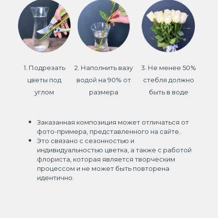
1. Подрезать
2. Наполнить вазу
3. Не менее 50%
цветы под
водой на 90% от
стебля должно
углом
размера
быть в воде
Заказанная композиция может отличаться от
фото-примера, представленного на сайте.
Это связано с сезонностью и
индивидуальностью цветка, а также с работой
флориста, которая является творческим
процессом и не может быть повторена
идентично.