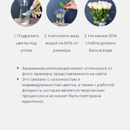
1. Подрезать
2. Наполнить вазу
3. Не менее 50%
цветы под
водой на 90% от
стебля должно
углом
размера
быть в воде
Заказанная композиция может отличаться от
фото-примера, представленного на сайте.
Это связано с сезонностью и
индивидуальностью цветка, а также с работой
флориста, которая является творческим
процессом и не может быть повторена
идентично.