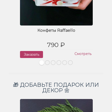
Конфеты Raffaello
790 ₽
Смотреть
Заказать
З
🎁 ДОБАВЬТЕ ПОДАРОК ИЛИ
ДЕКОР 🌼