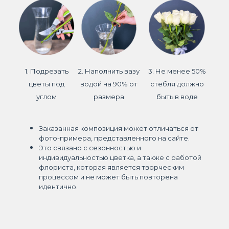
1. Подрезать
2. Наполнить вазу
3. Не менее 50%
цветы под
водой на 90% от
стебля должно
углом
размера
быть в воде
Заказанная композиция может отличаться от
фото-примера, представленного на сайте.
Это связано с сезонностью и
индивидуальностью цветка, а также с работой
флориста, которая является творческим
процессом и не может быть повторена
идентично.