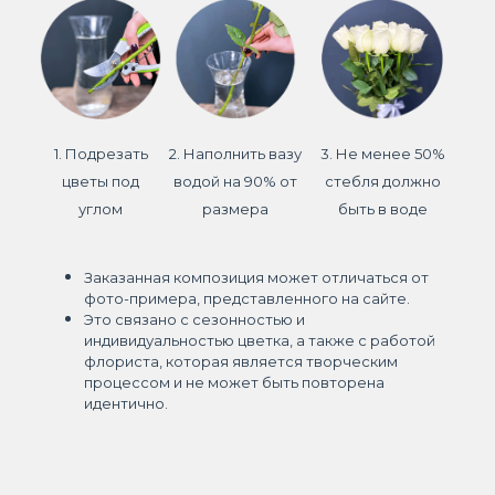
1. Подрезать
2. Наполнить вазу
3. Не менее 50%
цветы под
водой на 90% от
стебля должно
углом
размера
быть в воде
Заказанная композиция может отличаться от
фото-примера, представленного на сайте.
Это связано с сезонностью и
индивидуальностью цветка, а также с работой
флориста, которая является творческим
процессом и не может быть повторена
идентично.