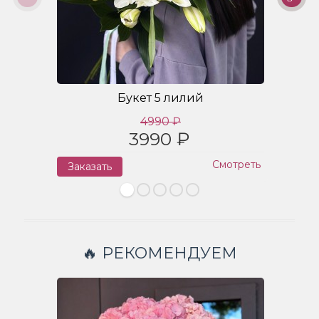
Букет 5 лилий
4990 ₽
3990 ₽
Смотреть
Заказать
З
🔥 РЕКОМЕНДУЕМ