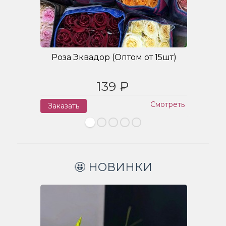
Роза Эквадор (Оптом от 15шт)
139 ₽
Смотреть
Заказать
З
🤩 НОВИНКИ