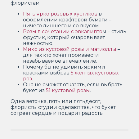
флористам.
Пять ярко розовых кустиков
в
оформлении крафтовой бумаги –
ничего лишнего и со вкусом.
Розы в сочетании с эвкалипто
м – стиль
фрустик, который очаровывает
нежностью.
Микс из кустовой розы и матиоллы
–
для тех кто хочет произвести
незабываемое впечатление.
Почему бы не удивить яркими
красками выбрав
5 желтых кустовых
роз
.
Она не сможет отказать, если выбрать
букет из
51 кустовой розы
.
Одна веточка, пять или пятьдесят,
флористы студии сделают так, что букет
согреет сердце и подарит радость.