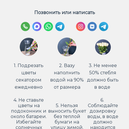
Позвонить или написать
1. Подрезать
2. Вазу
3. Не менее
цветы
наполнить
50% стебля
секатором
водой на 90%
должно быть
ежедневно
от размера
в воде
4. Не ставьте
6.
цветы на
5. Нельзя
Соблюдайте
подоконник и
выносить букет
дозировку
около батареи.
без теплой
воды, в воде
Избегайте
бумаги на
должно
солнечных
улицу зимой.
находится