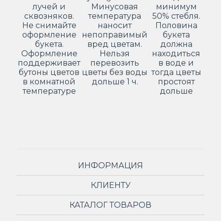
лучей и
Минусовая
минимум
сквозняков.
температура
50% стебля.
Не снимайте
наносит
Половина
оформление
непоправимый
букета
букета.
вред цветам.
должна
Оформление
Нельзя
находиться
поддерживает
перевозить
в воде и
бутоны цветов
цветы без воды
тогда цветы
в комнатной
дольше 1 ч.
простоят
температуре
дольше
ИНФОРМАЦИЯ
КЛИЕНТУ
КАТАЛОГ ТОВАРОВ