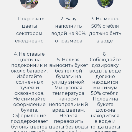
1. Подрезать
2. Вазу
3. Не менее
цветы
наполнить
50% стебля
секатором
водой на 90%
должно быть
ежедневно
от размера
в воде
4. Не ставьте
6.
цветы на
5. Нельзя
Соблюдайте
подоконник и
выносить букет
дозировку
около батареи.
без теплой
воды, в воде
Избегайте
бумаги на
должно
солнечных
улицу зимой.
находится
лучей и
Минусовая
минимум
сквозняков.
температура
50% стебля.
Не снимайте
наносит
Половина
оформление
непоправимый
букета
букета.
вред цветам.
должна
Оформление
Нельзя
находиться
поддерживает
перевозить
в воде и
бутоны цветов
цветы без воды
тогда цветы