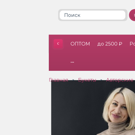
ОПТОМ
до 2500 ₽
Р
•••
Главная
Букеты
Авторские
»
»