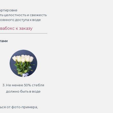
ортировке
ть целостность и свежесть
тоянного доступа к воде
вабокс к заказу
етами
3. Не менее 50% стебля
должно быть в воде
ься от фото-примера,