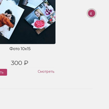
Фото 10x15
300 ₽
Смотреть
ть
Заказ