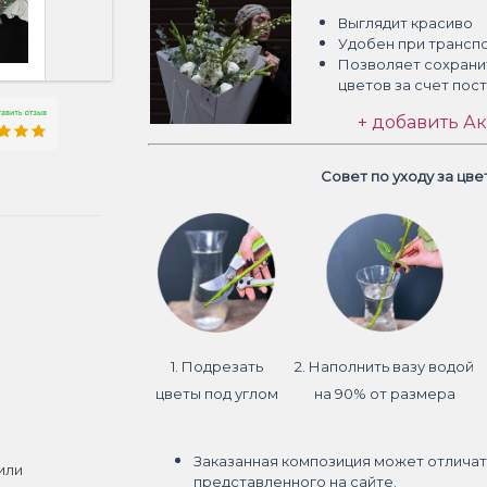
Выглядит красиво
Удобен при трансп
Позволяет сохрани
цветов
за счет пос
+ добавить Ак
Совет по уходу за цв
1. Подрезать
2. Наполнить вазу водой
цветы под углом
на 90% от размера
Заказанная композиция может отличат
или
представленного на сайте.