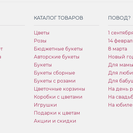
КАТАЛОГ ТОВАРОВ
ПОВОД?
Цветы
1 сентябр
Розы
14 феврал
т
Бюджетные букеты
8 марта
в
Авторские букеты
Новый го
Букеты
Для мам
Букеты сборные
Для люб
Букеты с розами
Для бабу
и
Цветочные корзины
На день 
Коробки с цветами
На свадь
Игрушки
На юбиле
Подарки к цветам
Акции и скидки