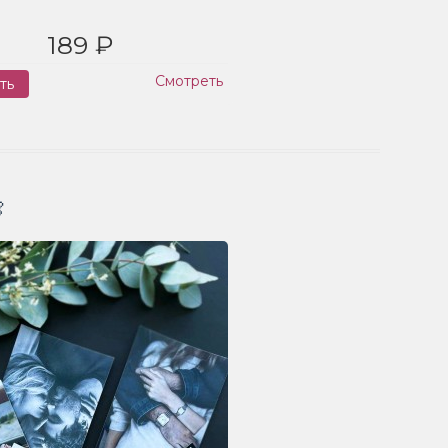
189 ₽
Смотреть
ть
Заказ
