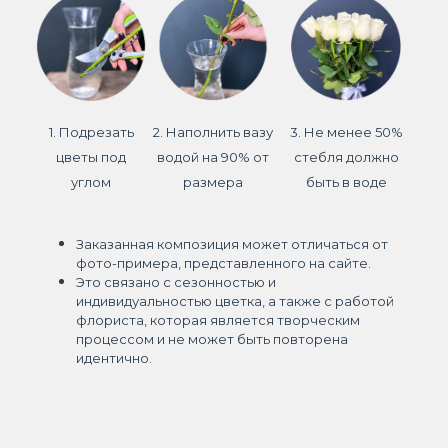
1. Подрезать
2. Наполнить вазу
3. Не менее 50%
цветы под
водой на 90% от
стебля должно
углом
размера
быть в воде
Заказанная композиция может отличаться от
фото-примера, представленного на сайте.
Это связано с сезонностью и
индивидуальностью цветка, а также с работой
флориста, которая является творческим
процессом и не может быть повторена
идентично.