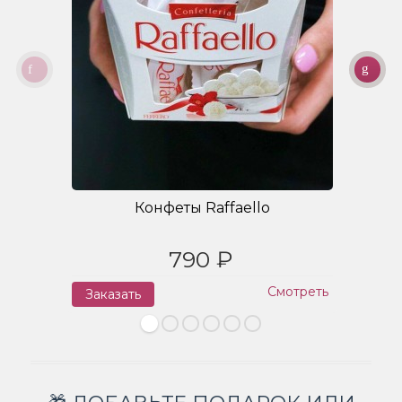
Конфеты Raffaello
790 ₽
Смотреть
Заказать
З