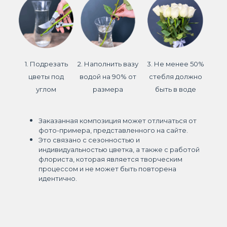
1. Подрезать
2. Наполнить вазу
3. Не менее 50%
цветы под
водой на 90% от
стебля должно
углом
размера
быть в воде
Заказанная композиция может отличаться от
фото-примера, представленного на сайте.
Это связано с сезонностью и
индивидуальностью цветка, а также с работой
флориста, которая является творческим
процессом и не может быть повторена
идентично.