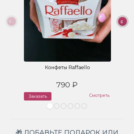
Конфеты Raffaello
790 ₽
Смотреть
Заказать
З
🎁 ДОБАВЬТЕ ПОДАРОК ИЛИ