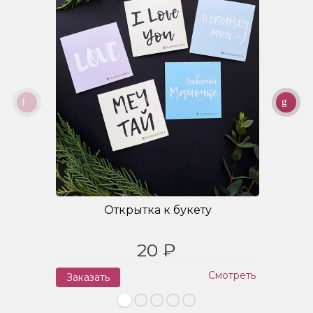
Открытка к букету
20 ₽
Смотреть
Заказать
З