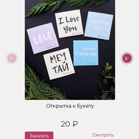
Открытка к букету
20 ₽
Смотреть
Заказать
З