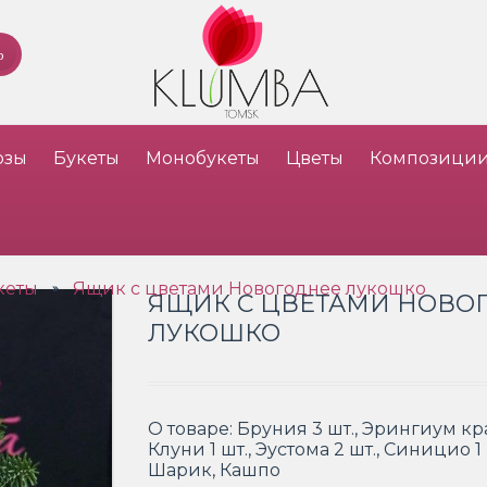
озы
Букеты
Монобукеты
Цветы
Композици
кеты
Ящик с цветами Новогоднее лукошко
»
ЯЩИК С ЦВЕТАМИ НОВО
ЛУКОШКО
О товаре:
Бруния 3 шт., Эрингиум кр
Клуни 1 шт., Эустома 2 шт., Синицио 1
Шарик, Кашпо