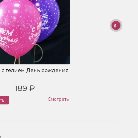
 с гелием День рождения
189 ₽
Смотреть
ть
Заказ
