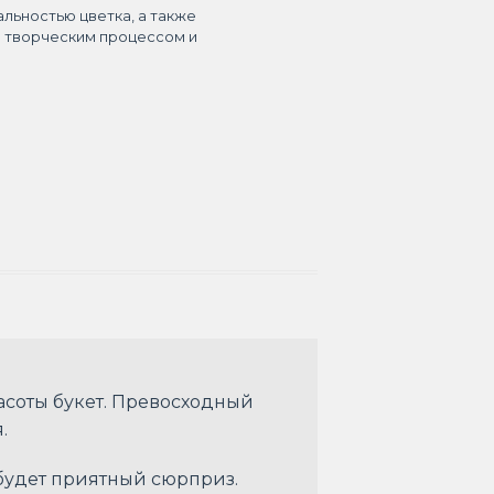
альностью цветка, а также
я творческим процессом и
асоты букет. Превосходный
я.
 будет приятный сюрприз.