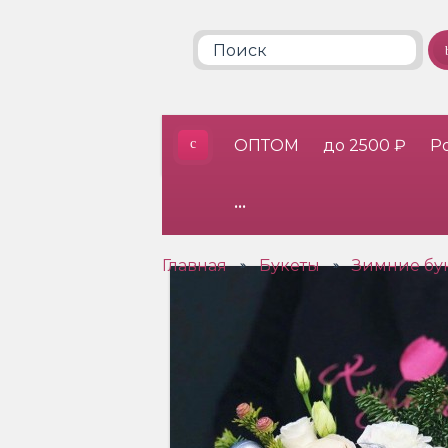
ОПТОМ
до 2500 ₽
Р
•••
Главная
Букеты
Зимние бу
»
»