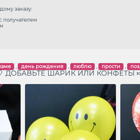
дому заказу:
 с получателем
ом
маме
,
день рождения
,
люблю
,
прости
,
по
🎈 ДОБАВЬТЕ ШАРИК ИЛИ КОНФЕТЫ 