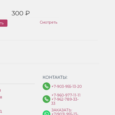
300 ₽
Смотреть
ть
Заказ
КОНТАКТЫ:
+7-903-955-13-20
я
+7-960-977-11-11
я
+7-962-789-33-
33
ЗАКАЗАТЬ:
д
+7(903) 955-13-