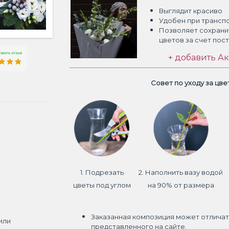
Выглядит красиво
Удобен при трансп
Позволяет сохрани
цветов
за счет пос
+ добавить Ак
Совет по уходу за цв
1. Подрезать
2. Наполнить вазу водой
цветы под углом
на 90% от размера
Заказанная композиция может отличат
или
представленного на сайте.