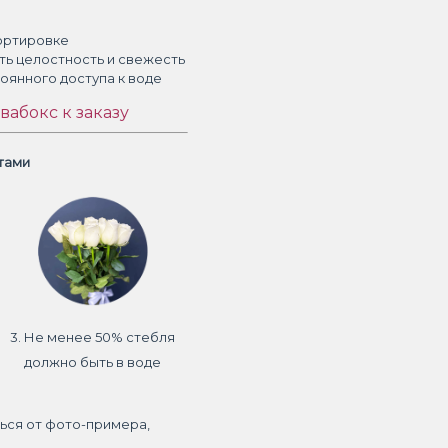
ортировке
ть целостность и свежесть
тоянного доступа к воде
вабокс к заказу
етами
3. Не менее 50% стебля
должно быть в воде
ься от фото-примера,