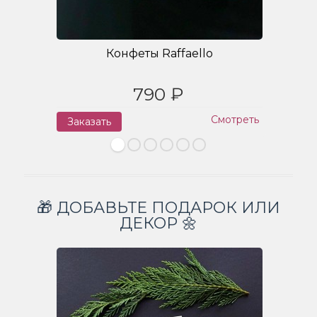
Конфеты Raffaello
790 ₽
Смотреть
Заказать
З
🎁 ДОБАВЬТЕ ПОДАРОК ИЛИ
ДЕКОР 🌼