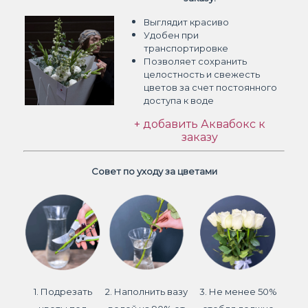
Выглядит красиво
Удобен при
транспортировке
Позволяет сохранить
целостность и свежесть
цветов
за счет постоянного
доступа к воде
+ добавить Аквабокс к
заказу
Совет по уходу за цветами
1. Подрезать
2. Наполнить вазу
3. Не менее 50%