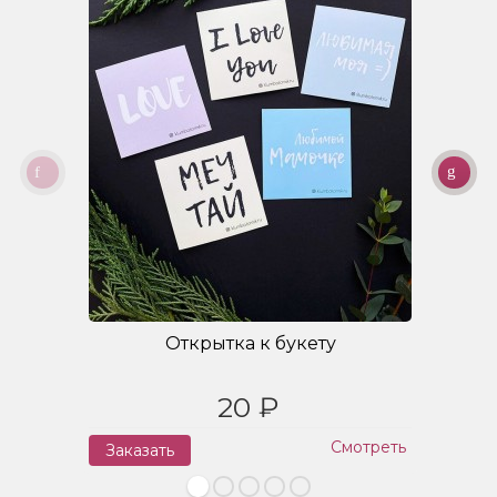
Открытка к букету
20 ₽
Смотреть
Заказать
З