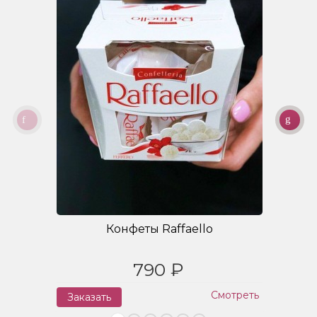
Конфеты Raffaello
790 ₽
Смотреть
Заказать
З