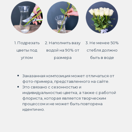
1. Подрезать
2. Наполнить вазу
3. Не менее 50%
цветы под
водой на 90% от
стебля должно
углом
размера
быть в воде
Заказанная композиция может отличаться от
фото-примера, представленного на сайте.
Это связано с сезонностью и
индивидуальностью цветка, а также с работой
флориста, которая является творческим
процессом и не может быть повторена
идентично.