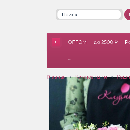
ОПТОМ
до 2500 ₽
Р
•••
Главная
Композиции
Кашп
»
»