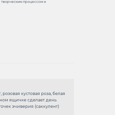
я творческим процессом и
 розовая кустовая роза, белая
чном ящичке сделает день
чек эчиверия (саккулент)