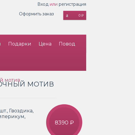
Вход
или
регистрация
Оформить заказ
0 ₽
и
Подарки
Цена
Повод
й мотив
ДОЧНЫЙ МОТИВ
шт., Гвоздика,
Гиперикум,
8390 ₽