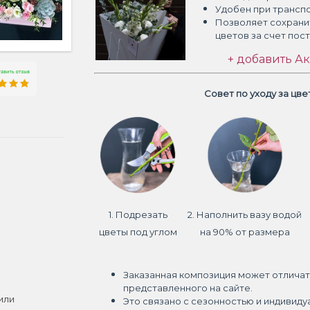
Удобен при трансп
Позволяет сохрани
цветов
за счет пос
+ добавить Ак
Совет по уходу за цв
1. Подрезать
2. Наполнить вазу водой
цветы под углом
на 90% от размера
Заказанная композиция может отличат
представленного на сайте.
или
Это связано с сезонностью и индивиду