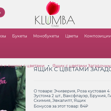
озы
Букеты
Монобукеты
Цветы
Композици
о и ящики с цветами
Ящик с цветами Загадочны
»
ЯЩИК С ЦВЕТАМИ ЗАГА
О товаре:
Эчиверия, Роза кустовая 4 
Эустома 2 шт., Ваксфлауэр, Бруния, 
Скимия, Эвкалипт, Ящик
Бонусов за этот товар:
84₽