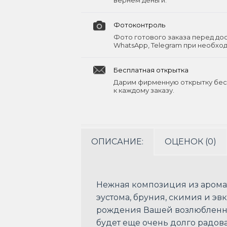
вернём деньги.
Фотоконтроль
Фото готового заказа перед до
WhatsApp, Telegram при необхо
Бесплатная открытка
Дарим фирменную открытку бес
к каждому заказу.
ОПИСАНИЕ:
ОЦЕНОК (0)
Нежная композиция из ароматн
эустома, бруния, скимия и э
рождения Вашей возлюбленно
будет еще очень долго радо