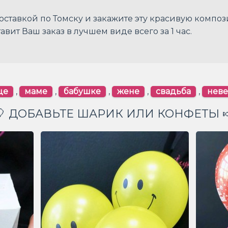
оставкой по Томску и закажите эту красивую композ
авит Ваш заказ в лучшем виде всего за 1 час.
це
,
маме
,
бабушке
,
жене
,
свадьба
,
неве
🎈 ДОБАВЬТЕ ШАРИК ИЛИ КОНФЕТЫ 