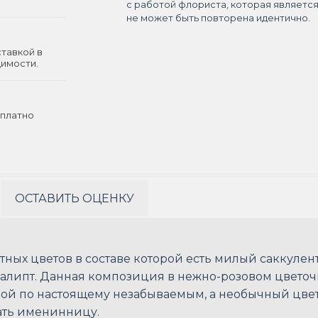
с работой флориста, которая являетс
не может быть повторена идентично.
ставкой в
димости.
платно
ОСТАВИТЬ ОЦЕНКУ
ых цветов в составе которой есть милый саккулент,
вкалипт. Данная композиция в нежно-розовом цвето
й по настоящему незабываемым, а необычный цвето
вать именинницу.