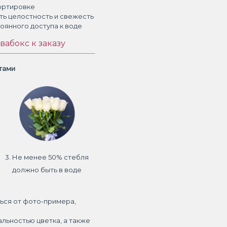
ортировке
ть целостность и свежесть
тоянного доступа к воде
вабокс к заказу
етами
3. Не менее 50% стебля
должно быть в воде
ься от фото-примера,
альностью цветка, а также