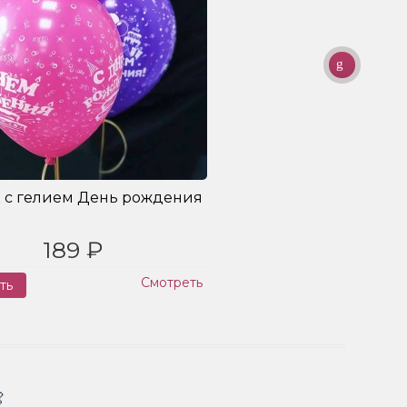
 с гелием День рождения
189 ₽
Смотреть
ть
Заказ
