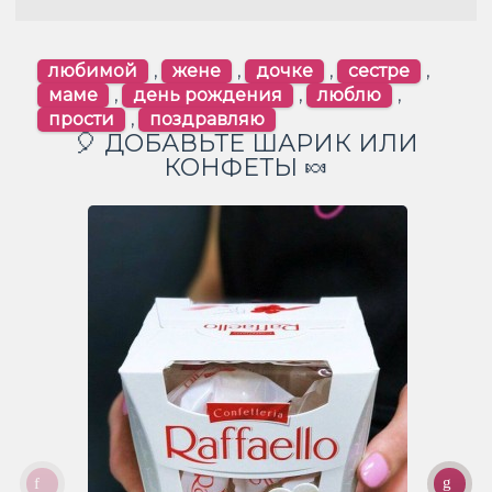
любимой
,
жене
,
дочке
,
сестре
,
маме
,
день рождения
,
люблю
,
прости
,
поздравляю
🎈 ДОБАВЬТЕ ШАРИК ИЛИ
КОНФЕТЫ 🍬