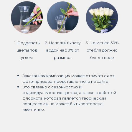
1. Подрезать
2. Наполнить вазу
3. Не менее 50%
цветы под
водой на 90% от
стебля должно
углом
размера
быть в воде
Заказанная композиция может отличаться от
фото-примера, представленного на сайте.
Это связано с сезонностью и
индивидуальностью цветка, а также с работой
флориста, которая является творческим
процессом и не может быть повторена
идентично.