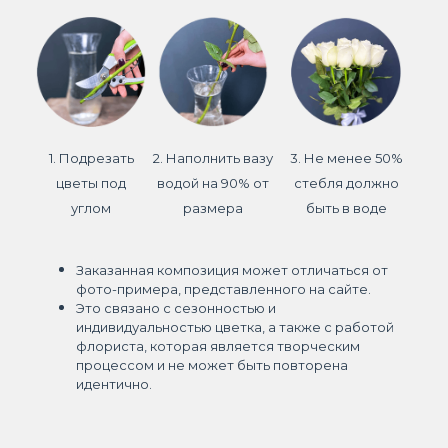
1. Подрезать
2. Наполнить вазу
3. Не менее 50%
цветы под
водой на 90% от
стебля должно
углом
размера
быть в воде
Заказанная композиция может отличаться от
фото-примера, представленного на сайте.
Это связано с сезонностью и
индивидуальностью цветка, а также с работой
флориста, которая является творческим
процессом и не может быть повторена
идентично.