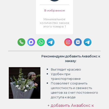
В избранное
Минимальное
количество заказа
этого товара: 1
Рекомендуем добавить Аквабокс к
заказу:
Выглядит красиво
Удобен при
транспортировке
Позволяет сохранить
целостность и свежесть
цветов
за счет постоянного
доступа к воде
+ добавить Аквабокс к