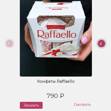
Конфеты Raffaello
790 ₽
Смотреть
Заказать
З