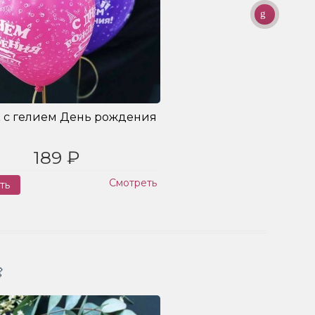
 с гелием День рождения
189 ₽
Смотреть
ть
Заказ
