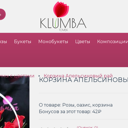
озы
Букеты
Монобукеты
Цветы
Композици
ины с цветами
Корзина Апельсиновый рай
»
КОРЗИНА АПЕЛЬСИНОВЫ
О товаре:
Розы, оазис, корзина
Бонусов за этот товар:
42₽
(Оценок: 0)