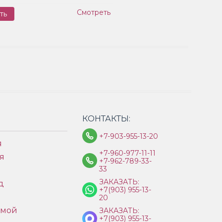
Смотреть
ть
Заказ
КОНТАКТЫ:
+7-903-955-13-20
я
+7-960-977-11-11
я
+7-962-789-33-
33
ЗАКАЗАТЬ:
д
+7(903) 955-13-
ы
20
имой
ЗАКАЗАТЬ:
+7(903) 955-13-