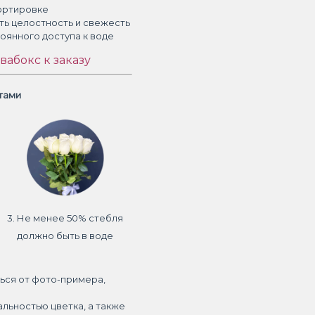
ортировке
ть целостность и свежесть
тоянного доступа к воде
вабокс к заказу
етами
3. Не менее 50% стебля
должно быть в воде
ься от фото-примера,
альностью цветка, а также