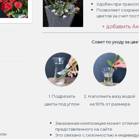
Удобен при трансп
Позволяет сохрани
цветов
за счет пос
+ добавить Ак
Совет по уходу за цв
1. Подрезать
2. Наполнить вазу водой
цветы под углом
на 90% от размера
Заказанная композиция может отличат
представленного на сайте.
или
Это связано с сезонностью и индивиду