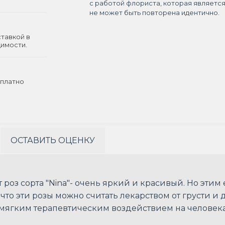
с работой флориста, которая являетс
не может быть повторена идентично.
ставкой в
димости.
платно
ОСТАВИТЬ ОЦЕНКУ
з сорта "Nina"- очень яркий и красивый. Но этим 
 что эти розы можно считать лекарством от грусти 
мягким терапевтическим воздействием на человека