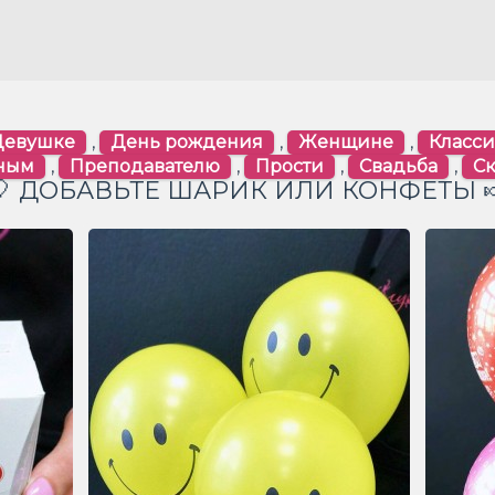
Девушке
,
День рождения
,
Женщине
,
Класси
ным
,
Преподавателю
,
Прости
,
Свадьба
,
С
🎈 ДОБАВЬТЕ ШАРИК ИЛИ КОНФЕТЫ 