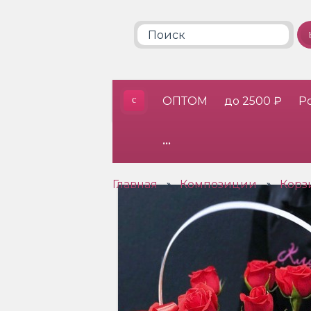
ОПТОМ
до 2500 ₽
Р
•••
Главная
Композиции
Корз
»
»