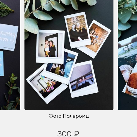
Фото Полароид
300 ₽