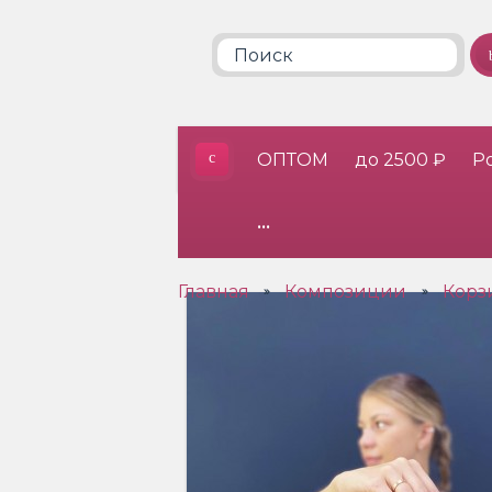
ОПТОМ
до 2500 ₽
Р
•••
Главная
Композиции
Корз
»
»