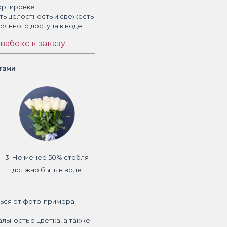
ортировке
ть целостность и свежесть
тоянного доступа к воде
вабокс к заказу
етами
3. Не менее 50% стебля
должно быть в воде
ься от фото-примера,
альностью цветка, а также