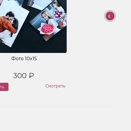
Фото 10x15
300 ₽
Смотреть
ть
Заказ