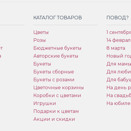
КАТАЛОГ ТОВАРОВ
ПОВОД?
Цветы
1 сентябр
Розы
14 феврал
т
Бюджетные букеты
8 марта
в
Авторские букеты
Новый го
Букеты
Для мам
Букеты сборные
Для люб
Букеты с розами
Для бабу
и
Цветочные корзины
На день 
Коробки с цветами
На свадь
Игрушки
На юбиле
Подарки к цветам
Акции и скидки