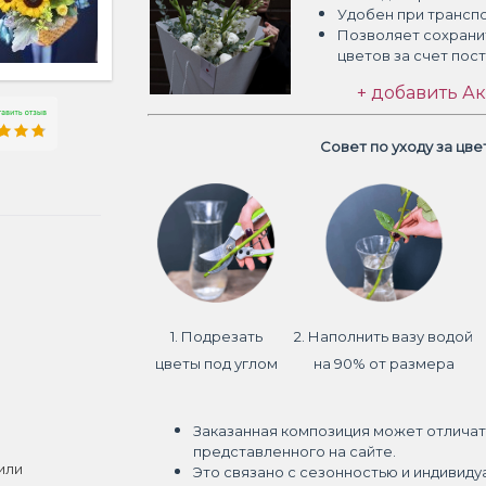
Удобен при трансп
Позволяет сохрани
цветов
за счет пос
+ добавить Ак
Совет по уходу за цв
1. Подрезать
2. Наполнить вазу водой
цветы под углом
на 90% от размера
Заказанная композиция может отличат
представленного на сайте.
или
Это связано с сезонностью и индивиду