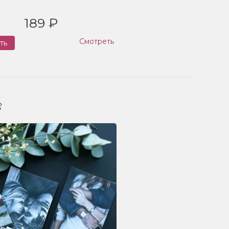
189 ₽
Смотреть
ть
Заказ
