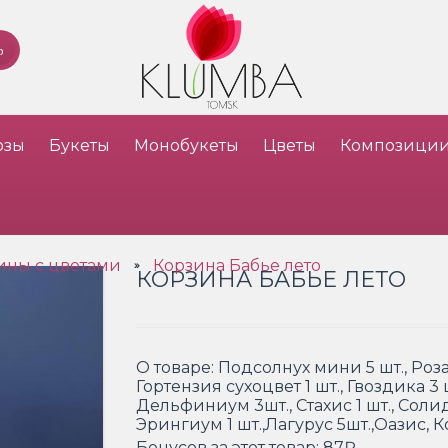
озы
Букеты
Монобукеты
Цветы
Композици
ины с цветами
Корзина Бабье лето
»
КОРЗИНА БАБЬЕ ЛЕТО
О товаре:
Подсолнух мини 5 шт., Роза 
Гортензия сухоцвет 1 шт., Гвоздика 3 
Дельфиниум 3шт., Стахис 1 шт., Солид
Эрингиум 1 шт.,Лагурус 5шт.,Оазис, 
Бонусов за этот товар:
87₽