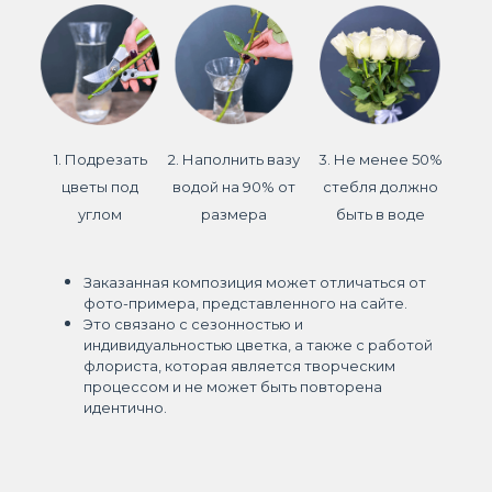
1. Подрезать
2. Наполнить вазу
3. Не менее 50%
цветы под
водой на 90% от
стебля должно
углом
размера
быть в воде
Заказанная композиция может отличаться от
фото-примера, представленного на сайте.
Это связано с сезонностью и
индивидуальностью цветка, а также с работой
флориста, которая является творческим
процессом и не может быть повторена
идентично.