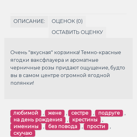
ОПИСАНИЕ:
ОЦЕНОК (0)
ОСТАВИТЬ ОЦЕНКУ
Очень "вкусная" корзинка! Темно-красные
ягодки ваксфлауера и ароматные
черничные розы придают ощущение, будто
вы в самом центре огромной ягодной
полянки!
любимой
,
жене
,
сестре
,
подруге
,
на день рождения
,
крестины
,
именины
,
без повода
,
прости
,
скучаю