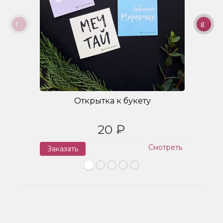
Открытка к букету
20 ₽
Смотреть
Заказать
З