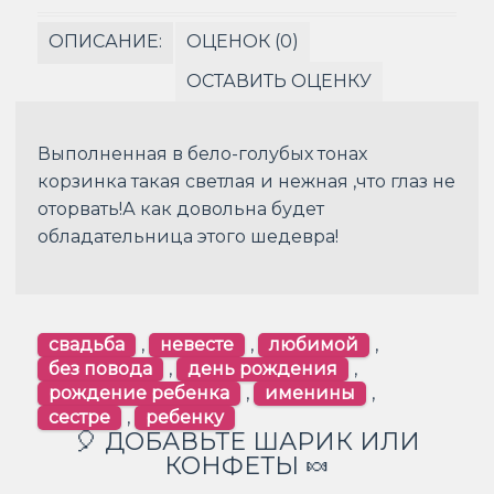
ОПИСАНИЕ:
ОЦЕНОК (0)
ОСТАВИТЬ ОЦЕНКУ
Выполненная в бело-голубых тонах
корзинка такая светлая и нежная ,что глаз не
оторвать!А как довольна будет
обладательница этого шедевра!
свадьба
,
невесте
,
любимой
,
без повода
,
день рождения
,
рождение ребенка
,
именины
,
сестре
,
ребенку
🎈 ДОБАВЬТЕ ШАРИК ИЛИ
КОНФЕТЫ 🍬