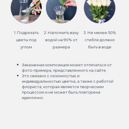
1. Подрезать
2. Наполнить вазу
3. Не менее 50%
цветы под
водой на 90% от
стебля должно
углом
размера
быть в воде
Заказанная композиция может отличаться от
фото-примера, представленного на сайте.
Это связано с сезонностью и
индивидуальностью цветка, а также с работой
флориста, которая является творческим
процессом и не может быть повторена
идентично.