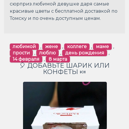
сюрприз любимой девушке даря самые
красивые цветы с бесплатной доставкой по
Томску и по очень доступным ценам.
любимой
,
жене
,
коллеге
,
маме
,
прости
,
люблю
,
день рождения
,
14 февраля
,
8 марта
🎈 ДОБАВЬТЕ ШАРИК ИЛИ
КОНФЕТЫ 🍬