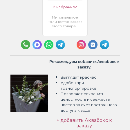
В избранное
Минимальное
количество заказа
этого товара: 1
Рекомендуем добавить Аквабокс к
заказу:
Выглядит красиво
Удобен при
транспортировке
Позволяет сохранить
целостность и свежесть
цветов
за счет постоянного
доступа к воде
+ добавить Аквабокс к
заказу