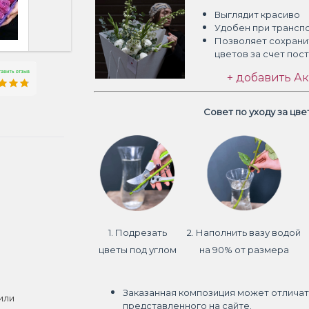
Выглядит красиво
Удобен при трансп
Позволяет сохрани
цветов
за счет пос
+ добавить Ак
Совет по уходу за цв
1. Подрезать
2. Наполнить вазу водой
цветы под углом
на 90% от размера
Заказанная композиция может отличат
или
представленного на сайте.