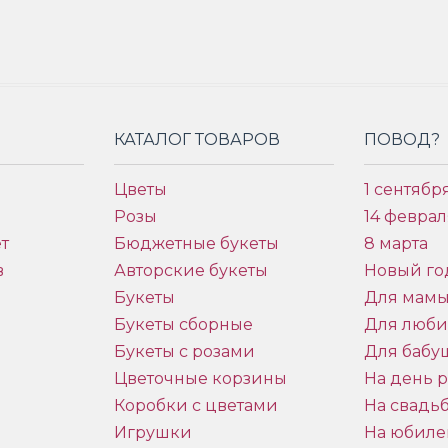
КАТАЛОГ ТОВАРОВ
ПОВОД?
Цветы
1 сентябр
Розы
14 феврал
т
Бюджетные букеты
8 марта
в
Авторские букеты
Новый го
Букеты
Для мам
Букеты сборные
Для люб
Букеты с розами
Для бабу
и
Цветочные корзины
На день 
Коробки с цветами
На свадь
Игрушки
На юбиле