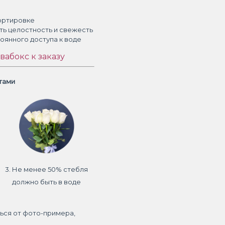
ортировке
ть целостность и свежесть
тоянного доступа к воде
вабокс к заказу
етами
3. Не менее 50% стебля
должно быть в воде
ься от фото-примера,