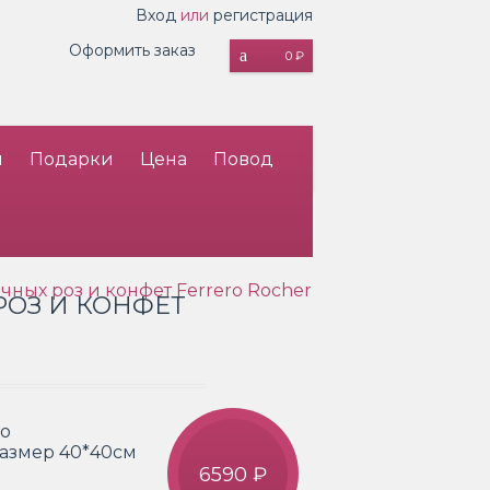
Вход
или
регистрация
Оформить заказ
0 ₽
и
Подарки
Цена
Повод
чных роз и конфет Ferrero Rocher
РОЗ И КОНФЕТ
ro
размер 40*40см
6590 ₽