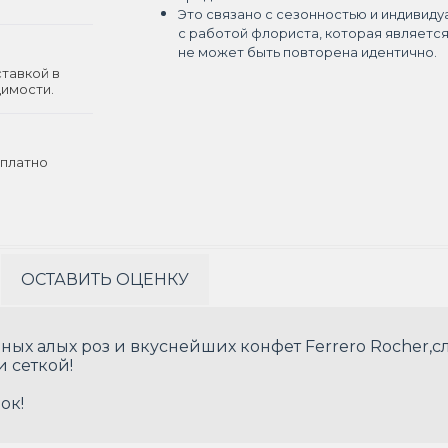
Это связано с сезонностью и индивиду
с работой флориста, которая являетс
не может быть повторена идентично.
ставкой в
димости.
платно
ОСТАВИТЬ ОЦЕНКУ
ых алых роз и вкуснейших конфет Ferrero Rocher,с
 сеткой!
ок!