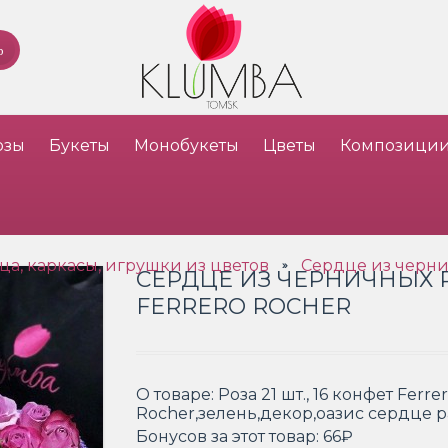
озы
Букеты
Монобукеты
Цветы
Композици
ца, каркасы, игрушки из цветов
Сердце из черни
»
СЕРДЦЕ ИЗ ЧЕРНИЧНЫХ 
FERRERO ROCHER
О товаре:
Роза 21 шт., 16 конфет Ferre
Rocher,зелень,декор,оазис сердце 
Бонусов за этот товар:
66₽