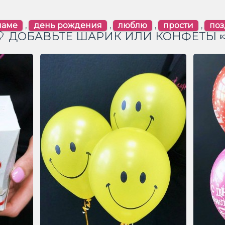
маме
,
день рождения
,
люблю
,
прости
,
по
🎈 ДОБАВЬТЕ ШАРИК ИЛИ КОНФЕТЫ 