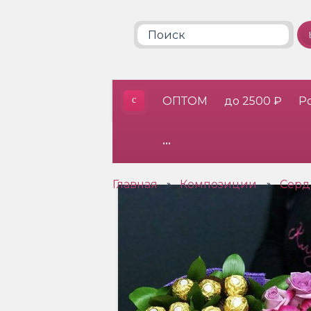
ОПТОМ
до 2500 ₽
Р
•••
Главная
Композиции
Серд
»
»