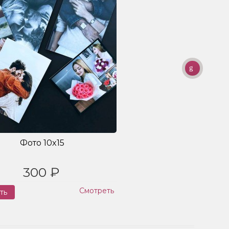
Фото 10x15
300 ₽
Смотреть
ть
Заказ