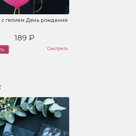
 с гелием День рождения
189 ₽
Смотреть
ть
Заказ
