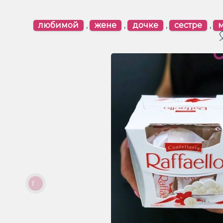
любимой
,
жене
,
дочке
,
сестре
,