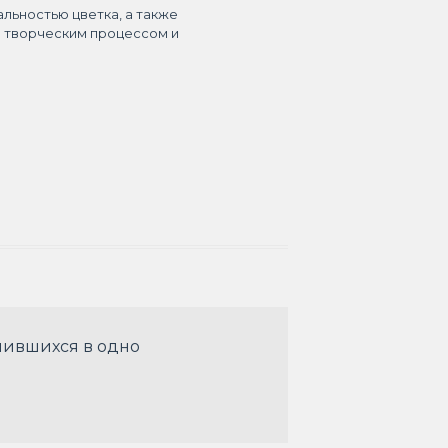
альностью цветка, а также
я творческим процессом и
лившихся в одно