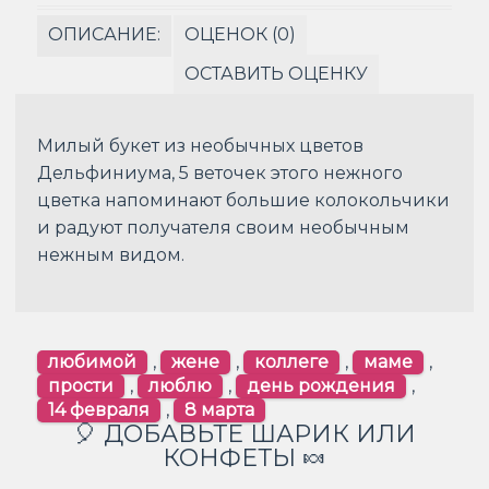
ОПИСАНИЕ:
ОЦЕНОК (0)
ОСТАВИТЬ ОЦЕНКУ
Милый букет из необычных цветов
Дельфиниума, 5 веточек этого нежного
цветка напоминают большие колокольчики
и радуют получателя своим необычным
нежным видом.
любимой
,
жене
,
коллеге
,
маме
,
прости
,
люблю
,
день рождения
,
14 февраля
,
8 марта
🎈 ДОБАВЬТЕ ШАРИК ИЛИ
КОНФЕТЫ 🍬