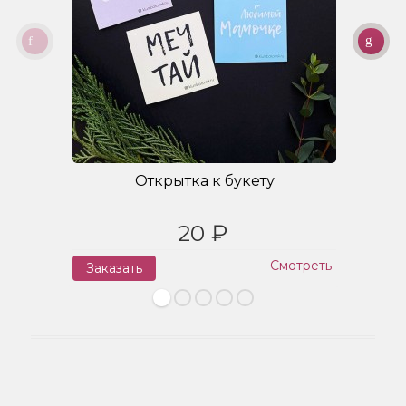
Открытка к букету
20 ₽
Смотреть
Заказать
З