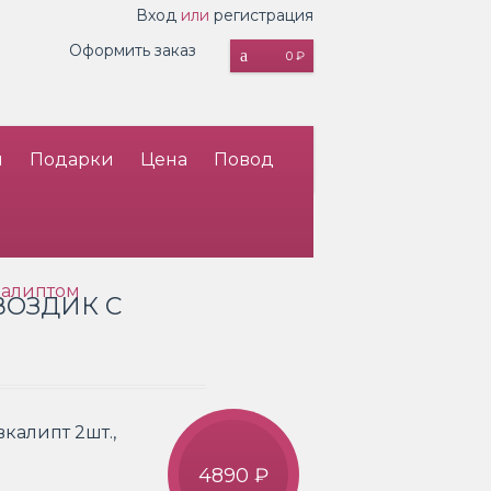
Вход
или
регистрация
Оформить заказ
0 ₽
и
Подарки
Цена
Повод
вкалиптом
ВОЗДИК С
вкалипт 2шт.,
4890 ₽