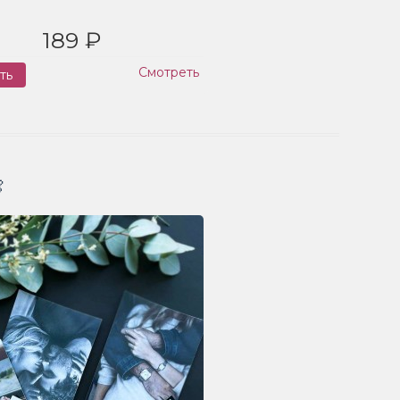
189 ₽
Смотреть
ть
Заказ
