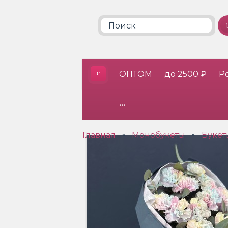
ОПТОМ
до 2500 ₽
Р
•••
Главная
Монобукеты
Букет
»
»