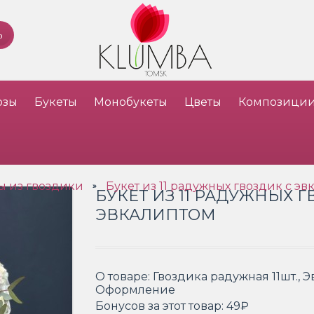
озы
Букеты
Монобукеты
Цветы
Композици
ы из гвоздики
Букет из 11 радужных гвоздик с э
»
БУКЕТ ИЗ 11 РАДУЖНЫХ Г
ЭВКАЛИПТОМ
О товаре:
Гвоздика радужная 11шт., Э
Оформление
Бонусов за этот товар:
49₽