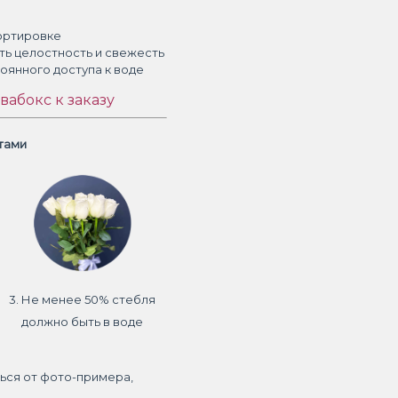
ортировке
ть целостность и свежесть
тоянного доступа к воде
вабокс к заказу
етами
3. Не менее 50% стебля
должно быть в воде
ься от фото-примера,