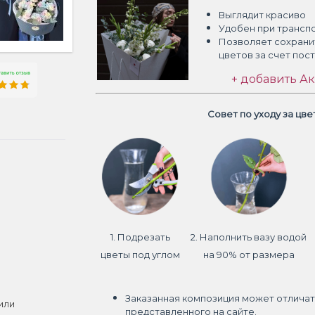
Выглядит красиво
Удобен при трансп
Позволяет сохрани
цветов
за счет пос
+ добавить Ак
Совет по уходу за цв
1. Подрезать
2. Наполнить вазу водой
цветы под углом
на 90% от размера
Заказанная композиция может отличат
или
представленного на сайте.