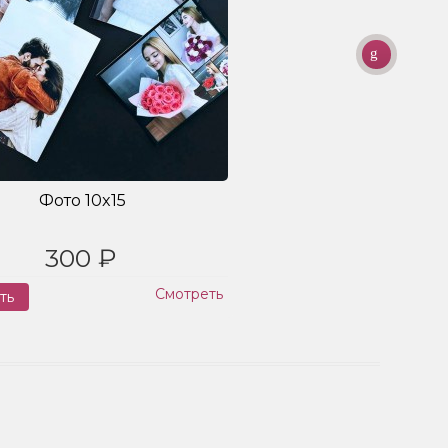
Фото 10x15
300 ₽
Смотреть
ть
Заказ