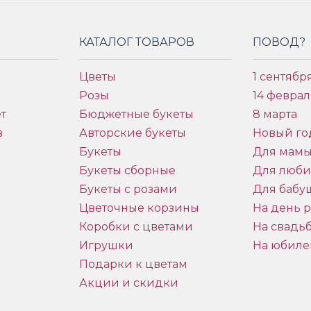
КАТАЛОГ ТОВАРОВ
ПОВОД?
Цветы
1 сентябр
Розы
14 феврал
т
Бюджетные букеты
8 марта
в
Авторские букеты
Новый го
Букеты
Для мам
Букеты сборные
Для люб
Букеты с розами
Для бабу
и
Цветочные корзины
На день 
Коробки с цветами
На свадь
Игрушки
На юбиле
Подарки к цветам
Акции и скидки