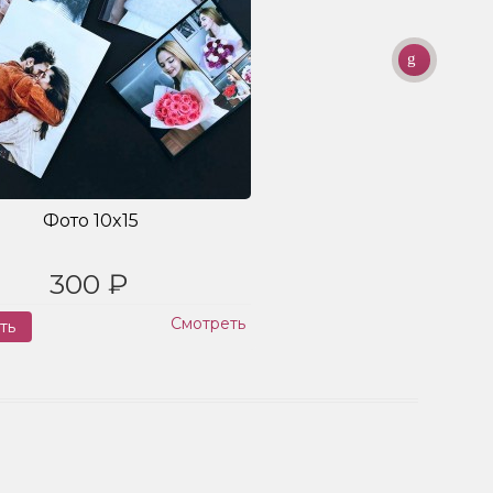
Фото 10x15
300 ₽
Смотреть
ть
Заказ