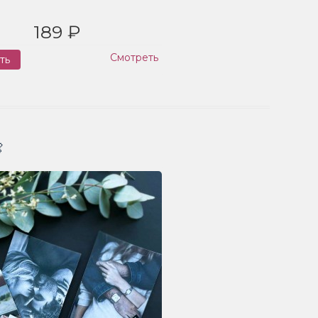
189 ₽
Смотреть
ть
Заказ
