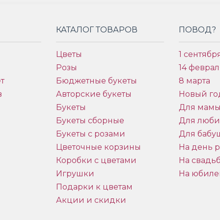
КАТАЛОГ ТОВАРОВ
ПОВОД?
Цветы
1 сентябр
Розы
14 феврал
т
Бюджетные букеты
8 марта
в
Авторские букеты
Новый го
Букеты
Для мам
Букеты сборные
Для люб
Букеты с розами
Для бабу
и
Цветочные корзины
На день 
Коробки с цветами
На свадь
Игрушки
На юбиле
Подарки к цветам
Акции и скидки