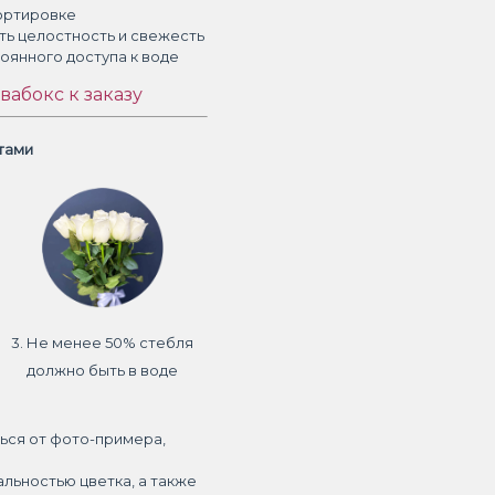
ортировке
ть целостность и свежесть
тоянного доступа к воде
вабокс к заказу
етами
3. Не менее 50% стебля
должно быть в воде
ься от фото-примера,
альностью цветка, а также