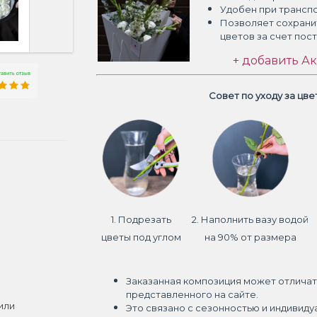
Удобен при трансп
Позволяет сохрани
цветов
за счет пос
+ добавить Ак
Совет по уходу за цв
1. Подрезать
2. Наполнить вазу водой
цветы под углом
на 90% от размера
Заказанная композиция может отличат
представленного на сайте.
или
Это связано с сезонностью и индивиду