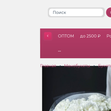
ОПТОМ
до 2500 ₽
Р
•••
Главная
Монобукеты
Букет
»
»