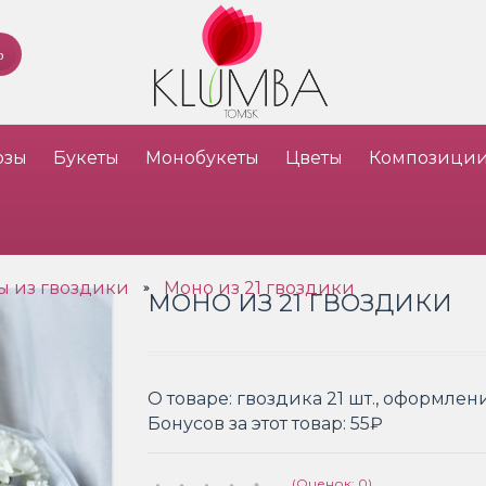
озы
Букеты
Монобукеты
Цветы
Композици
ы из гвоздики
Моно из 21 гвоздики
»
МОНО ИЗ 21 ГВОЗДИКИ
О товаре:
гвоздика 21 шт., оформлен
Бонусов за этот товар:
55₽
(Оценок: 0)