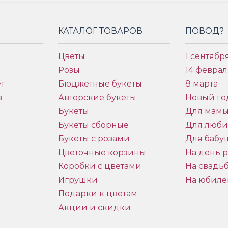
КАТАЛОГ ТОВАРОВ
ПОВОД?
Цветы
1 сентябр
Розы
14 феврал
т
Бюджетные букеты
8 марта
в
Авторские букеты
Новый го
Букеты
Для мам
Букеты сборные
Для люб
Букеты с розами
Для бабу
и
Цветочные корзины
На день 
Коробки с цветами
На свадь
Игрушки
На юбиле
Подарки к цветам
Акции и скидки