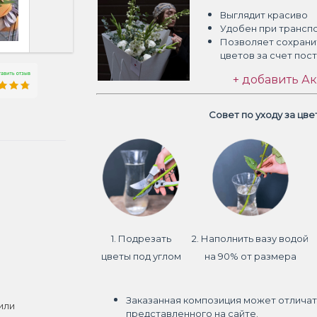
Выглядит красиво
Удобен при трансп
Позволяет сохрани
цветов
за счет пос
+ добавить Ак
Совет по уходу за цв
1. Подрезать
2. Наполнить вазу водой
цветы под углом
на 90% от размера
Заказанная композиция может отличат
или
представленного на сайте.