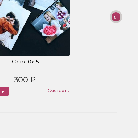
Фото 10x15
300 ₽
Смотреть
ть
Заказ