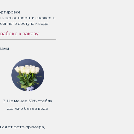
ортировке
ть целостность и свежесть
тоянного доступа к воде
вабокс к заказу
етами
3. Не менее 50% стебля
должно быть в воде
ься от фото-примера,