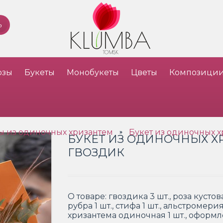
озы
Букеты
Монобукеты
Цветы
Композици
ы из одиночных хризантем
Букет из одиночных х
»
БУКЕТ ИЗ ОДИНОЧНЫХ Х
ГВОЗДИК
О товаре:
гвоздика 3 шт., роза кустова
рубра 1 шт., стифа 1 шт., альстромерия 
хризантема одиночная 1 шт., оформ