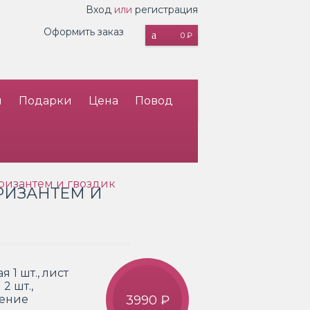
Вход
или
регистрация
Оформить заказ
0 ₽
и
Подарки
Цена
Повод
ризантем и гвоздик
РИЗАНТЕМ И
я 1 шт., лист
2 шт.,
ление
3990 ₽