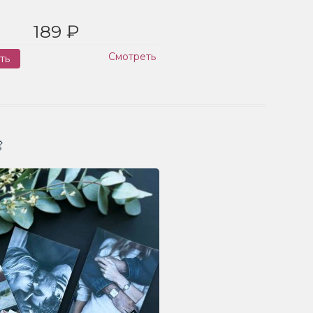
189 ₽
Смотреть
ть
Заказ
