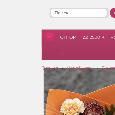
ОПТОМ
до 2500 ₽
Р
•••
Главная
Монобукеты
Букет
»
»