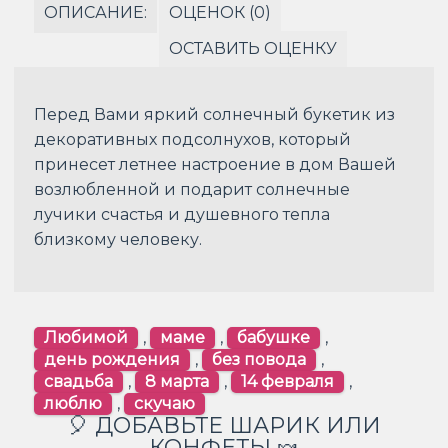
ОПИСАНИЕ:
ОЦЕНОК (0)
ОСТАВИТЬ ОЦЕНКУ
Перед Вами яркий солнечный букетик из
декоративных подсолнухов, который
принесет летнее настроение в дом Вашей
возлюбленной и подарит солнечные
лучики счастья и душевного тепла
близкому человеку.
Любимой
,
маме
,
бабушке
,
день рождения
,
без повода
,
свадьба
,
8 марта
,
14 февраля
,
люблю
,
скучаю
🎈 ДОБАВЬТЕ ШАРИК ИЛИ
КОНФЕТЫ 🍬