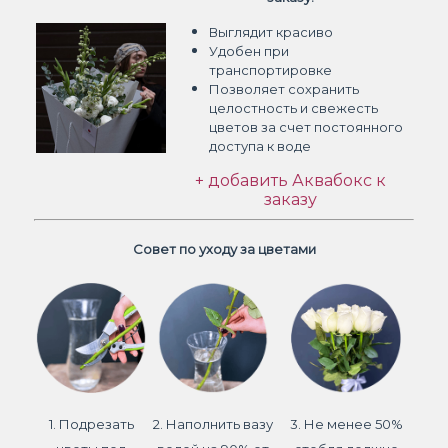
Выглядит красиво
Удобен при
транспортировке
Позволяет сохранить
целостность и свежесть
цветов
за счет постоянного
доступа к воде
+ добавить Аквабокс к
заказу
Совет по уходу за цветами
1. Подрезать
2. Наполнить вазу
3. Не менее 50%