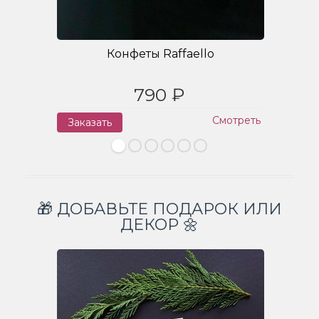
Конфеты Raffaello
790 ₽
Смотреть
Заказать
З
🎁 ДОБАВЬТЕ ПОДАРОК ИЛИ
ДЕКОР 🌼