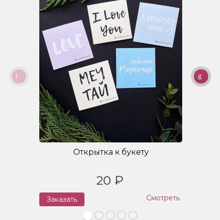
Открытка к букету
20 ₽
Смотреть
Заказать
З