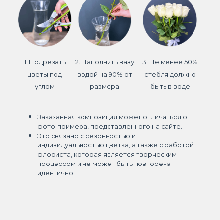
1. Подрезать
2. Наполнить вазу
3. Не менее 50%
цветы под
водой на 90% от
стебля должно
углом
размера
быть в воде
Заказанная композиция может отличаться от
фото-примера, представленного на сайте.
Это связано с сезонностью и
индивидуальностью цветка, а также с работой
флориста, которая является творческим
процессом и не может быть повторена
идентично.