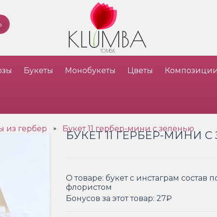
озы
Букеты
Монобукеты
Цветы
Композици
ы из гербер
Букет 11 гербер-мини с зеленью
»
БУКЕТ 11 ГЕРБЕР-МИНИ 
О товаре:
букет с инстаграм состав 
флористом
Бонусов за этот товар:
27₽