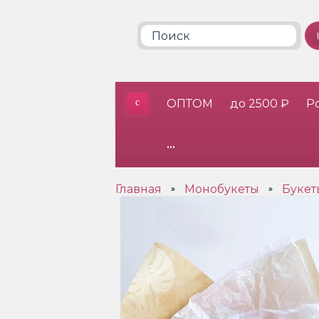
ОПТОМ
до 2500 ₽
Р
•••
Главная
Монобукеты
Букет
»
»