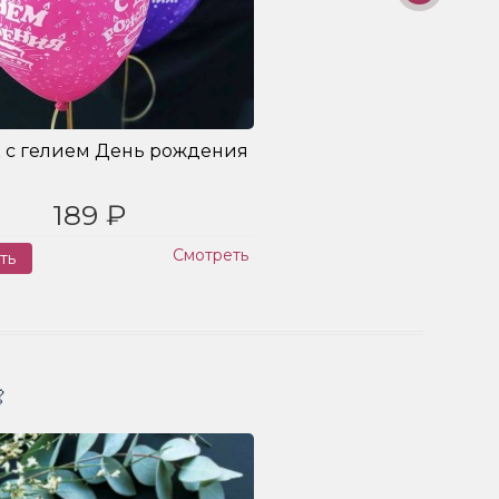
 с гелием День рождения
189 ₽
Смотреть
ть
Заказ
