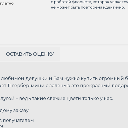
с работой флориста, которая являетс
платно
не может быть повторена идентично.
ОСТАВИТЬ ОЦЕНКУ
 любимой девушки и Вам нужно купить огромный б
ет 11 гербер-мини с зеленью это прекрасный подар
угой – ведь такие свежие цветы только у нас.
дому заказу:
 с получателем
ом