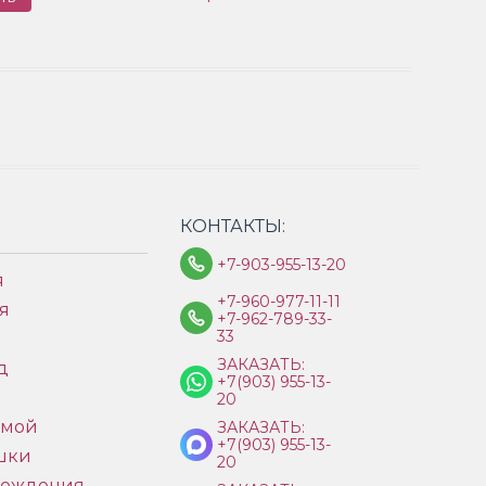
КОНТАКТЫ:
+7-903-955-13-20
я
+7-960-977-11-11
я
+7-962-789-33-
33
ЗАКАЗАТЬ:
д
+7(903) 955-13-
ы
20
имой
ЗАКАЗАТЬ:
+7(903) 955-13-
шки
20
рождения