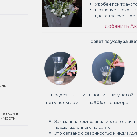
Удобен при трансп
Позволяет сохрани
цветов
за счет пос
+ добавить Ак
Совет по уходу за цв
или
1. Подрезать
2. Наполнить вазу водой
цветы под углом
на 90% от размера
ставкой в
димости.
Заказанная композиция может отличат
представленного на сайте.
Это связано с сезонностью и индивиду