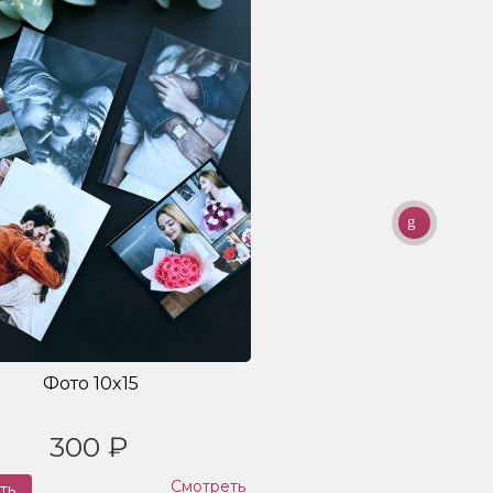
Фото 10x15
300 ₽
Смотреть
ть
Заказ