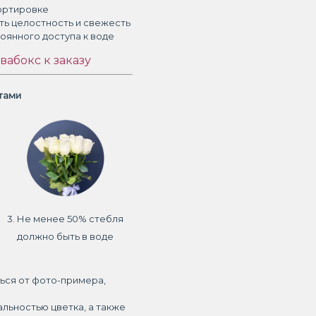
ортировке
ть целостность и свежесть
тоянного доступа к воде
вабокс к заказу
етами
3. Не менее 50% стебля
должно быть в воде
ься от фото-примера,
альностью цветка, а также