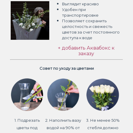
Выглядит красиво
Удобен при
транспортировке
Позволяет сохранить
целостность и свежесть
цветов
за счет постоянного
доступа к воде
+ добавить Аквабокс к
заказу
Совет по уходу за цветами
1. Подрезать
2. Наполнить вазу
3. Не менее 50%
цветы под
водой на 90% от
стебля должно