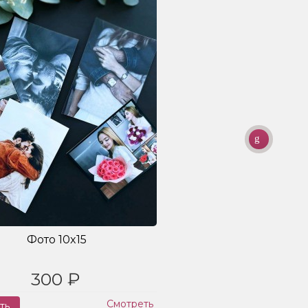
Фото 10x15
300 ₽
Смотреть
ть
Заказ