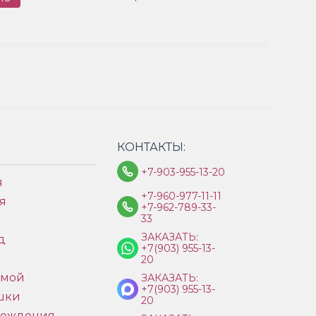
КОНТАКТЫ:
+7-903-955-13-20
я
+7-960-977-11-11
я
+7-962-789-33-
33
ЗАКАЗАТЬ:
д
+7(903) 955-13-
ы
20
имой
ЗАКАЗАТЬ:
+7(903) 955-13-
шки
20
рождения