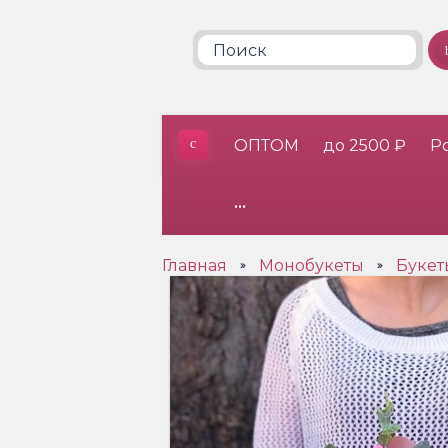
ОПТОМ
до 2500 ₽
Р
•••
Главная
Монобукеты
Букет
»
»