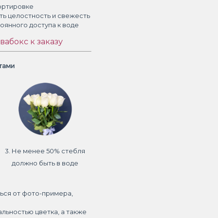
ортировке
ть целостность и свежесть
тоянного доступа к воде
вабокс к заказу
етами
3. Не менее 50% стебля
должно быть в воде
ься от фото-примера,
альностью цветка, а также