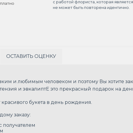
с работой флориста, которая являетс
платно
не может быть повторена идентично.
ОСТАВИТЬ ОЦЕНКУ
зким и любимым человеком и поэтому Вы хотите зак
ртензия и эвкалиптE это прекрасный подарок на де
т красивого букета в день рождения.
дому заказу:
 с получателем
ом