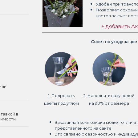
Удобен при трансп
Позволяет сохрани
цветов
за счет пос
+ добавить Ак
Совет по уходу за цв
или
1. Подрезать
2. Наполнить вазу водой
цветы под углом
на 90% от размера
ставкой в
димости.
Заказанная композиция может отличат
представленного на сайте.
Это связано с сезонностью и индивиду