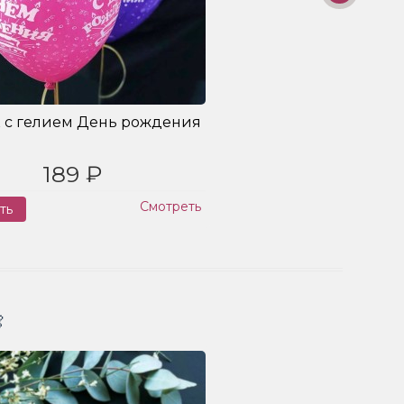
 с гелием День рождения
189 ₽
Смотреть
ть
Заказ
