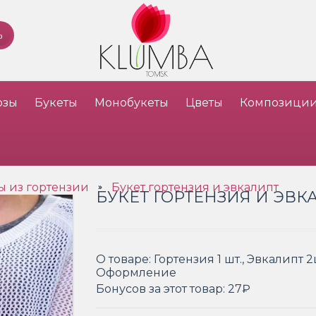
озы
Букеты
Монобукеты
Цветы
Композици
ы из гортензии
Букет гортензия и эвкалипт
»
БУКЕТ ГОРТЕНЗИЯ И ЭВК
О товаре:
Гортензия 1 шт., Эвкалипт 2ш
Оформление
Бонусов за этот товар:
27₽