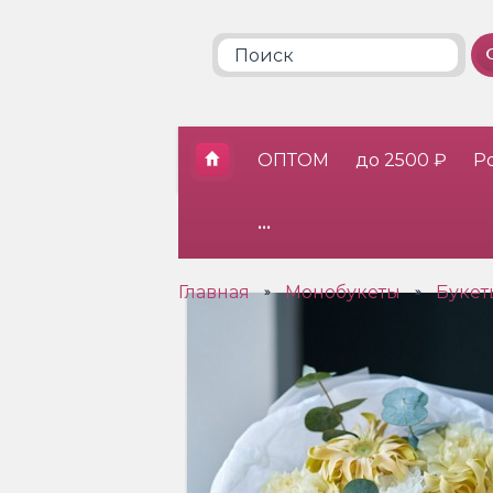
ОПТОМ
до 2500 ₽
Р
•••
Главная
Монобукеты
Букет
»
»