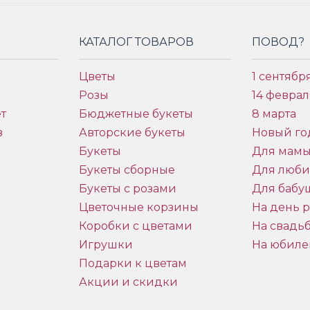
КАТАЛОГ ТОВАРОВ
ПОВОД?
Цветы
1 сентябр
Розы
14 феврал
т
Бюджетные букеты
8 марта
в
Авторские букеты
Новый го
Букеты
Для мам
Букеты сборные
Для люб
Букеты с розами
Для бабу
и
Цветочные корзины
На день 
Коробки с цветами
На свадь
Игрушки
На юбиле
Подарки к цветам
Акции и скидки