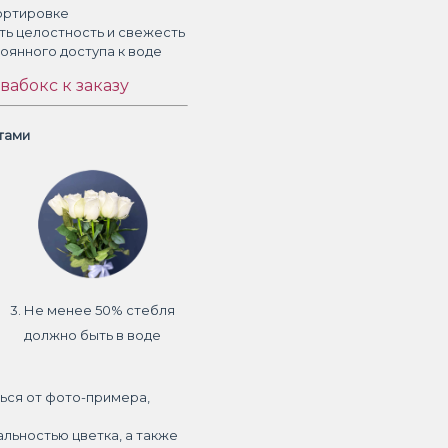
ортировке
ть целостность и свежесть
тоянного доступа к воде
вабокс к заказу
етами
3. Не менее 50% стебля
должно быть в воде
ься от фото-примера,
альностью цветка, а также