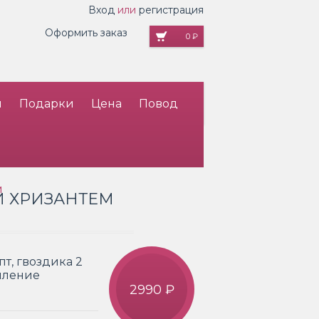
Вход
или
регистрация
Оформить заказ
0 ₽
и
Подарки
Цена
Повод
м
 И ХРИЗАНТЕМ
пт, гвоздика 2
рмление
2990 ₽