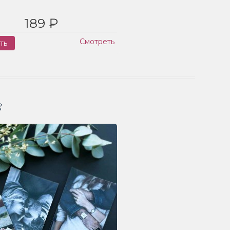
189 ₽
Смотреть
ть
Заказ
