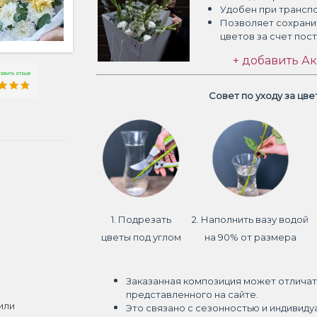
Удобен при трансп
Позволяет сохрани
цветов
за счет пос
+ добавить Ак
Совет по уходу за цв
1. Подрезать
2. Наполнить вазу водой
цветы под углом
на 90% от размера
Заказанная композиция может отличат
представленного на сайте.
или
Это связано с сезонностью и индивиду