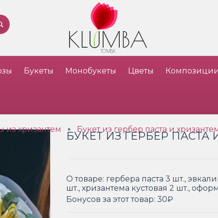
озы
Букеты
Монобукеты
Цветы
Композици
ы из хризантем
Букет из гербер паста и хризанте
»
БУКЕТ ИЗ ГЕРБЕР ПАСТА
О товаре:
гербера паста 3 шт., эвкали
шт., хризантема кустовая 2 шт., офо
Бонусов за этот товар:
30₽