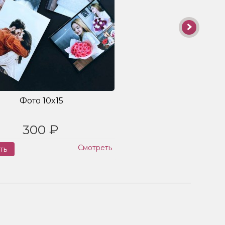
Фото 10x15
300 ₽
Смотреть
ть
Заказ